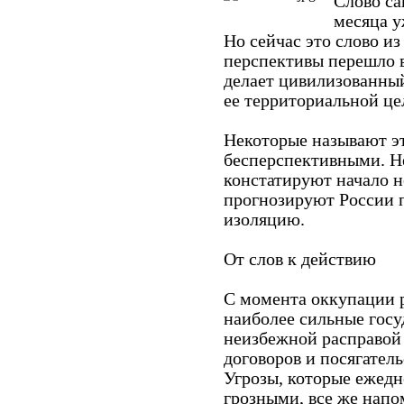
Слово са
месяца у
Но сейчас это слово и
перспективы перешло в
делает цивилизованны
ее территориальной це
Некоторые называют э
бесперспективными. Не
констатируют начало н
прогнозируют России 
изоляцию.
От слов к действию
С момента оккупации 
наиболее сильные госу
неизбежной расправой
договоров и посягател
Угрозы, которые ежедн
грозными, все же напо