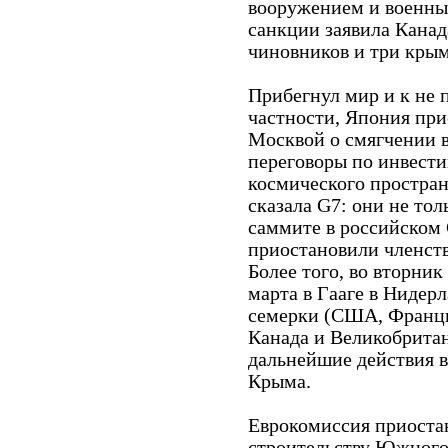
вооружением и военны
санкции заявила Канад
чиновников и три кры
Прибегнул мир и к не 
частности, Япония при
Москвой о смягчении 
переговоры по инвести
космического простран
сказала G7: они не тол
саммите в российском 
приостановили членств
Более того, во вторник
марта в Гааге в Нидер
семерки (США, Франци
Канада и Великобритан
дальнейшие действия в
Крыма.
Еврокомиссия приостан
строительству Южного 