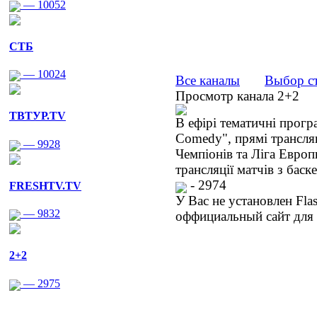
— 10052
СТБ
— 10024
Все каналы
Выбор с
Просмотр канала 2+2
ТВТУР.TV
В ефірі тематичні прогр
Comedy", прямі трансляц
— 9928
Чемпіонів та Ліга Европ
трансляції матчів з баск
- 2974
FRESHTV.TV
У Вас не установлен Fla
— 9832
оффициальный сайт для 
2+2
— 2975