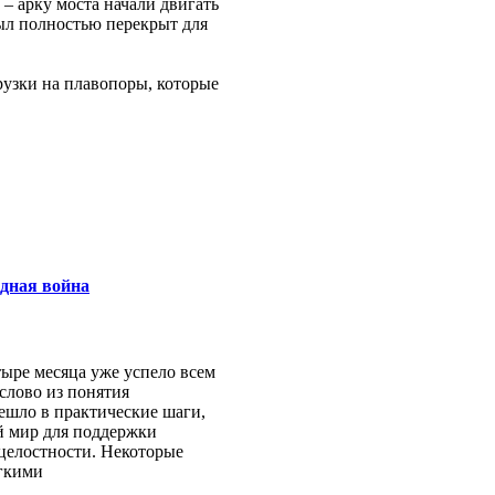
– арку моста начали двигать
был полностью перекрыт для
рузки на плавопоры, которые
одная война
тыре месяца уже успело всем
 слово из понятия
ешло в практические шаги,
й мир для поддержки
целостности. Некоторые
гкими