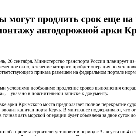
ды могут продлить срок еще на
монтажу автодорожной арки К
ь, 26 сентября. Министерство транспорта России планирует из
ременное окно, в течение которого пройдет операция по установ
ответствующего приказа размещен на федеральном портале норм
ми условиями необходимо продление сроков выполнения операц
а», – указано в пояснительной записке к документу.
вке арки Крымского моста предполагает полное перекрытие судо
т вводит капитан порта Керчь. В минтрансе подчеркивают, что 
а точная дата морской операции будет объявлена за двое суток до
то оба пролета строители установят в период с 3 августа по 4 се