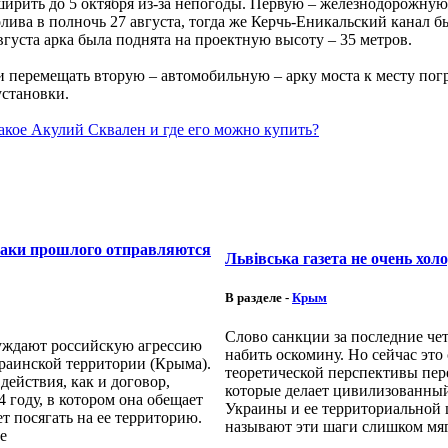
ширить до 5 октября из-за непогоды. Первую – железнодорожную 
лива в полночь 27 августа, тогда же Керчь-Еникальский канал 
августа арка была поднята на проектную высоту – 35 метров.
ли перемещать вторую – автомобильную – арку моста к месту пог
установки.
такое Акулий Сквален и где его можно купить?
аки прошлого отправляются
Львiвська газета не очень хол
В разделе -
Крым
Слово санкции за последние че
уждают российскую агрессию
набить оскомину. Но сейчас это
раинской территории (Крыма).
теоретической перспективы пер
действия, как и договор,
которые делает цивилизованны
 году, в котором она обещает
Украины и ее территориальной 
ет посягать на ее территорию.
называют эти шаги слишком мя
е