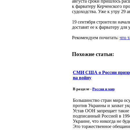
августа сроки пришлось рас
к фарватеру Керченского про
судоходства. Уже к утру 29 
19 сентября строители нача
доставят ее к фарватеру для 
Рекомендуем почитать:
что 
Похожие статьи:
СМИ США о России призр
на войну
В разделе -
Россия и мир
Большинство стран мира ос
против Украины и захват ук
Устав ООН запрещает такие 
подписанный Россией в 1994
Украине, что никогда не буд
Это торжественное обещани