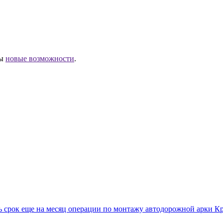
ны
новые возможности
.
ь срок еще на месяц операции по монтажу автодорожной арки К