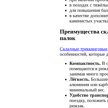
в походах с тяжёл
для повышения бала
в качестве дополни
каменистых участка
Преимущества ск
палок
Складные треккинговые
особенностей, которые 
Компактность.
В с
помещаются в рюкз
занимая много прос
Лёгкость.
Большин
алюминия или карбо
минимальный вес.
Удобство транспо
поездку, положить 
рюкзак.