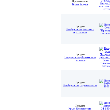
Предложение
Крым
Услуги
Продам
Синферополь
Бытовая и
оргтехника
Продам
Синферополь
Животные и
растения
Продам
Синферополь
Недвижимость
Продам
Крым
Компьютеры,