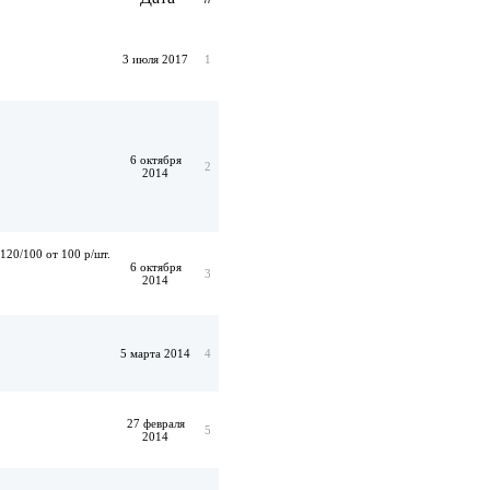
3 июля 2017
1
6 октября
2
2014
120/100 от 100 р/шт.
6 октября
3
2014
5 марта 2014
4
27 февраля
5
2014