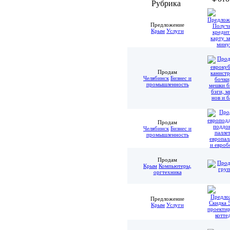
Рубрика
Предложение
Крым
Услуги
Продам
Челябинск
Бизнес и
промышленность
Продам
Челябинск
Бизнес и
промышленность
Продам
Крым
Компьютеры,
оргтехника
Предложение
Крым
Услуги