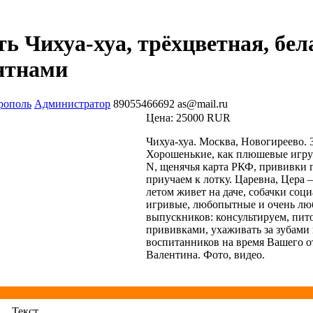
ь Чихуа-хуа, трёхцветная, бел
ятнами
рополь
Администратор
89055466692
as@mail.ru
Цена:
25000 RUR
Чихуа-хуа. Москва, Новогиреево. 
Хорошенькие, как плюшевые игруш
N, щенячья карта РКФ, прививки по
приучаем к лотку. Царевна, Цера 
летом живет на даче, собачки соц
игривые, любопытные и очень лю
выпускников: консультируем, пит
прививками, ухаживать за зубами
воспитанников на время Вашего о
Валентина. Фото, видео.
Текст