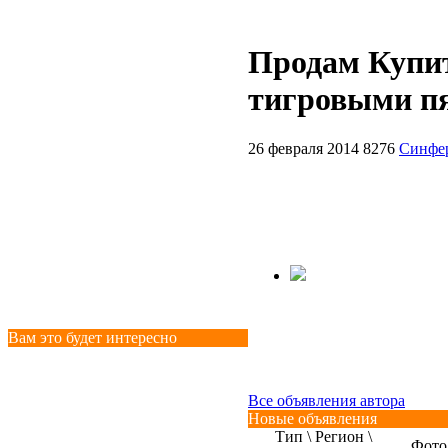
Продам Купит
тигровыми п
26 февраля 2014
8276
Синфе
Вам это будет интересно
Все объявления автора
Новые объявления
Тип \ Регион \
Фото