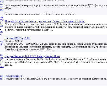
Используемый материал: корпус - высококачественное ламинированное ДСП/ фасады - 
МДФ.
Срок изготовления и доставки: от 10 до 15 рабочих дней (в...
Продам Купить Чихуа-хуа, трёхцветная, белая с тигровыми пятнами
Чихуа-хуа. Москва, Новогиреево. 3 мес., РКФ. Мини. Хорошенькие, как плюшевые игр
прикус N, щенячья карта РКФ, прививки по возрасту (вет. паспорт), приучаем к лотку. 
девочки. Мамочка летом живет на даче,...
Продам BMW 5, 2000
BMW 5, 2000 г.
Пробег 100 000 - 109 999 км, 2.8 АТ, бензин, задний привод, седан, левый руль, цвет з
Бортовой компьютер, Охранная система, Электрозеркала, Центральный замок, Круиз-кон
Антиблокировочная система (ABS), Люк,...
Продам Samsung GT-S5302 Galaxy Pocket Duos
Продам смартфон Samsung GT-S5302 Galaxy Pocket Duos. Дисплей 2.8", объем встроен
процессор 1x0.832Ghz, поддержка 2SIM, 3G, GPS, камера 2 Мр, Android 2.3. В комплект
кабель.
Продам сканер
Продам сканер HP Scanjet G2410 б/у в хорошем техн. и космет. состоянии. Комплект по