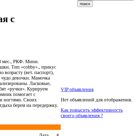
ая с
3 мес., РКФ. Мини.
ки. Тип «cobby»., прикус
 возрасту (вет. паспорт),
– чудо девочки. Мамочка
иализированы. Ласковые,
бят «ручки». Курируем
VIP объявления
омник помогает с
 и ногтями. Своих
Нет объявлений для отображения.
тдыха берем на передержку.
Как повысить эффективность
своего объявления ?
Дата
#