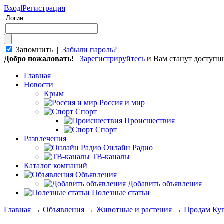
Вход
|
Регистрация
Запомнить |
Забыли пароль?
Добро пожаловать!
Зарегистрируйтесь
и Вам станут доступ
Главная
Новости
Крым
Россия и мир
Спорт
Происшествия
Спорт
Развлечения
Онлайн Радио
ТВ-каналы
Каталог компаний
Объявления
Добавить объявления
Полезные статьи
Главная
→
Объявления
→
Животные и растения
→
Продам Куп