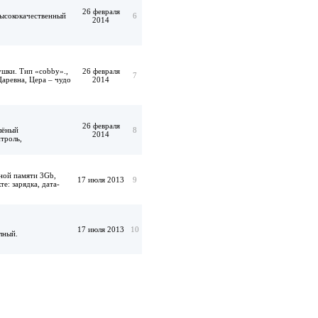
26 февраля
высококачественный
6
2014
ушки. Тип «cobby».,
26 февраля
7
Царевна, Цера – чудо
2014
26 февраля
елёный
8
2014
троль,
ной памяти 3Gb,
17 июля 2013
9
е: зарядка, дата-
17 июля 2013
10
лный.