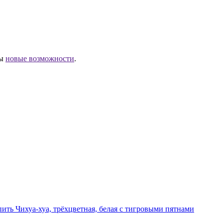
ны
новые возможности
.
ить Чихуа-хуа, трёхцветная, белая с тигровыми пятнами