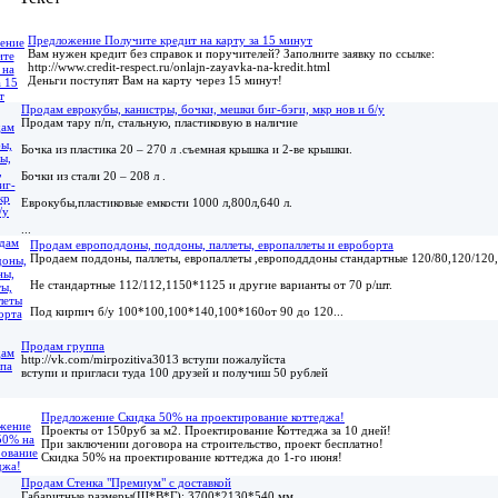
Предложение Получите кредит на карту за 15 минут
Вам нужен кредит без справок и поручителей? Заполните заявку по ссылке:
http://www.credit-respect.ru/onlajn-zayavka-na-kredit.html
Деньги поступят Вам на карту через 15 минут!
Продам еврокубы, канистры, бочки, мешки биг-бэги, мкр нов и б/у
Продам тару п/п, стальную, пластиковую в наличие
Бочка из пластика 20 – 270 л .съемная крышка и 2-ве крышки.
Бочки из стали 20 – 208 л .
Еврокубы,пластиковые емкости 1000 л,800л,640 л.
...
Продам европоддоны, поддоны, паллеты, европаллеты и евроборта
Продаем поддоны, паллеты, европаллеты ,европодддоны стандартные 120/80,120/120,
Не стандартные 112/112,1150*1125 и другие варианты от 70 р/шт.
Под кирпич б/у 100*100,100*140,100*160от 90 до 120...
Продам группа
http://vk.com/mirpozitiva3013 вступи пожалуйста
вступи и пригласи туда 100 друзей и получиш 50 рублей
Предложение Скидка 50% на проектирование коттеджа!
Проекты от 150руб за м2. Проектирование Коттеджа за 10 дней!
При заключении договора на строительство, проект бесплатно!
Скидка 50% на проектирование коттеджа до 1-го июня!
Продам Стенка "Премиум" с доставкой
Габаритные размеры(Ш*В*Г): 3700*2130*540 мм.