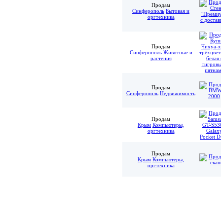
Продам
Синферополь
Бытовая и
оргтехника
Продам
Синферополь
Животные и
растения
Продам
Синферополь
Недвижимость
Продам
Крым
Компьютеры,
оргтехника
Продам
Крым
Компьютеры,
оргтехника