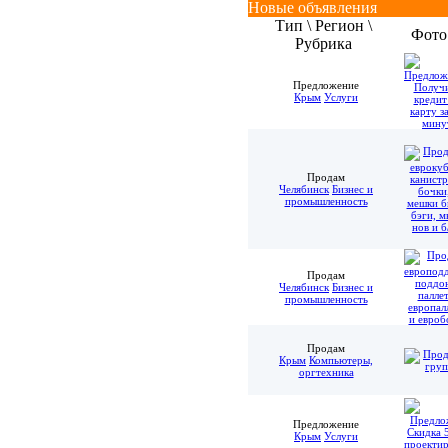
Новые объявления
Тип \ Регион \
Фото
Рубрика
Предложение
Крым
Услуги
Продам
Челябинск
Бизнес и
промышленность
Продам
Челябинск
Бизнес и
промышленность
Продам
Крым
Компьютеры,
оргтехника
Предложение
Крым
Услуги