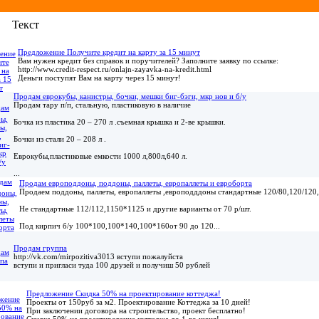
Текст
Предложение Получите кредит на карту за 15 минут
Вам нужен кредит без справок и поручителей? Заполните заявку по ссылке:
http://www.credit-respect.ru/onlajn-zayavka-na-kredit.html
Деньги поступят Вам на карту через 15 минут!
Продам еврокубы, канистры, бочки, мешки биг-бэги, мкр нов и б/у
Продам тару п/п, стальную, пластиковую в наличие
Бочка из пластика 20 – 270 л .съемная крышка и 2-ве крышки.
Бочки из стали 20 – 208 л .
Еврокубы,пластиковые емкости 1000 л,800л,640 л.
...
Продам европоддоны, поддоны, паллеты, европаллеты и евроборта
Продаем поддоны, паллеты, европаллеты ,европодддоны стандартные 120/80,120/120,
Не стандартные 112/112,1150*1125 и другие варианты от 70 р/шт.
Под кирпич б/у 100*100,100*140,100*160от 90 до 120...
Продам группа
http://vk.com/mirpozitiva3013 вступи пожалуйста
вступи и пригласи туда 100 друзей и получиш 50 рублей
Предложение Скидка 50% на проектирование коттеджа!
Проекты от 150руб за м2. Проектирование Коттеджа за 10 дней!
При заключении договора на строительство, проект бесплатно!
Скидка 50% на проектирование коттеджа до 1-го июня!