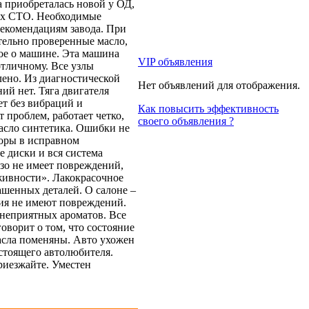
а приобреталась новой у ОД,
ых СТО. Необходимые
рекомендациям завода. При
ельно проверенные масло,
ое о машине. Эта машина
VIP объявления
отличному. Все узлы
ено. Из диагностической
Нет объявлений для отображения.
ий нет. Тяга двигателя
ет без вибраций и
Как повысить эффективность
 проблем, работает четко,
своего объявления ?
масло синтетика. Ошибки не
оры в исправном
 диски и вся система
зо не имеет повреждений,
живности». Лакокрасочное
рашенных деталей. О салоне –
ия не имеют повреждений.
 неприятных ароматов. Все
говорит о том, что состояние
асла поменяны. Авто ухожен
стоящего автолюбителя.
риезжайте. Уместен