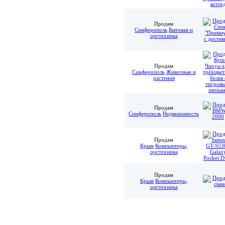
Продам
Синферополь
Бытовая и
оргтехника
Продам
Синферополь
Животные и
растения
Продам
Синферополь
Недвижимость
Продам
Крым
Компьютеры,
оргтехника
Продам
Крым
Компьютеры,
оргтехника