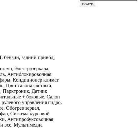
Т, бензин, задний привод,
стема, Электрозеркала,
оль, Антиблокировочная
 фары, Кондиционер климат
л., Цвет салона светлый,
е, Парктроник, Датчик
нтальные + боковые, Салон
 рулевого управления гидро,
е, Обогрев зеркал,
фар, Система курсовой
ски, Антипробуксовочная
и все, Мультимедиа