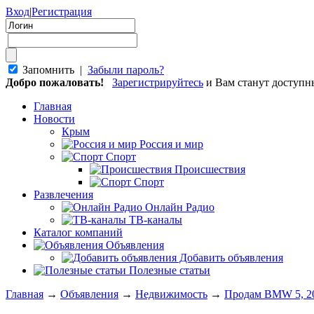
Вход
|
Регистрация
Запомнить |
Забыли пароль?
Добро пожаловать!
Зарегистрируйтесь
и Вам станут доступ
Главная
Новости
Крым
Россия и мир
Спорт
Происшествия
Спорт
Развлечения
Онлайн Радио
ТВ-каналы
Каталог компаний
Объявления
Добавить объявления
Полезные статьи
Главная
→
Объявления
→
Недвижимость
→
Продам BMW 5, 2