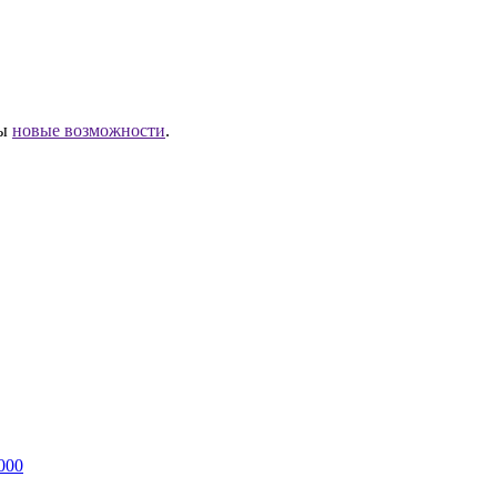
ны
новые возможности
.
000