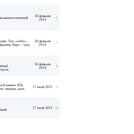
26 февраля
высококачественный
6
2014
ушки. Тип «cobby».,
26 февраля
7
Царевна, Цера – чудо
2014
26 февраля
елёный
8
2014
троль,
ной памяти 3Gb,
17 июля 2013
9
е: зарядка, дата-
17 июля 2013
10
лный.