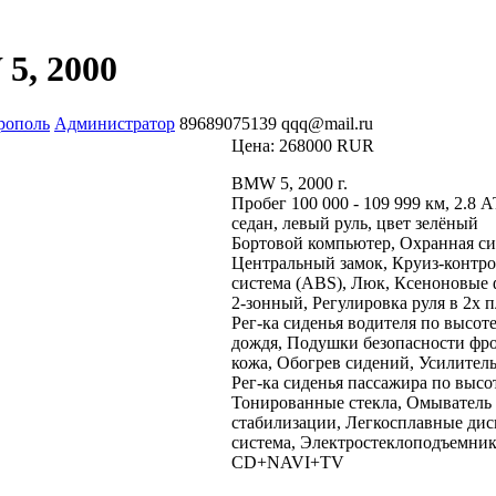
5, 2000
рополь
Администратор
89689075139
qqq@mail.ru
Цена:
268000 RUR
BMW 5, 2000 г.
Пробег 100 000 - 109 999 км, 2.8 А
седан, левый руль, цвет зелёный
Бортовой компьютер, Охранная си
Центральный замок, Круиз-контр
система (ABS), Люк, Ксеноновые
2-зонный, Регулировка руля в 2х п
Рег-ка сиденья водителя по высот
дождя, Подушки безопасности фро
кожа, Обогрев сидений, Усилитель
Рег-ка сиденья пассажира по высот
Тонированные стекла, Омыватель 
стабилизации, Легкосплавные ди
система, Электростеклоподъемник
CD+NAVI+TV