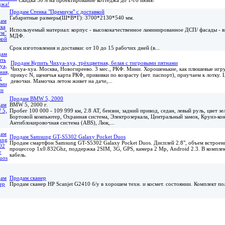
Продам Стенка "Премиум" с доставкой
Габаритные размеры(Ш*В*Г): 3700*2130*540 мм.
Используемый материал: корпус - высококачественное ламинированное ДСП/ фасады - 
МДФ.
Срок изготовления и доставки: от 10 до 15 рабочих дней (в...
Продам Купить Чихуа-хуа, трёхцветная, белая с тигровыми пятнами
Чихуа-хуа. Москва, Новогиреево. 3 мес., РКФ. Мини. Хорошенькие, как плюшевые игр
прикус N, щенячья карта РКФ, прививки по возрасту (вет. паспорт), приучаем к лотку. 
девочки. Мамочка летом живет на даче,...
Продам BMW 5, 2000
BMW 5, 2000 г.
Пробег 100 000 - 109 999 км, 2.8 АТ, бензин, задний привод, седан, левый руль, цвет з
Бортовой компьютер, Охранная система, Электрозеркала, Центральный замок, Круиз-кон
Антиблокировочная система (ABS), Люк,...
Продам Samsung GT-S5302 Galaxy Pocket Duos
Продам смартфон Samsung GT-S5302 Galaxy Pocket Duos. Дисплей 2.8", объем встроен
процессор 1x0.832Ghz, поддержка 2SIM, 3G, GPS, камера 2 Мр, Android 2.3. В комплект
кабель.
Продам сканер
Продам сканер HP Scanjet G2410 б/у в хорошем техн. и космет. состоянии. Комплект по