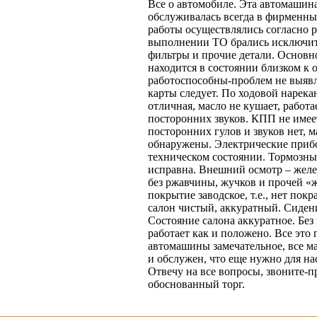
Все о автомобиле. Эта автомашин
обслуживалась всегда в фирменн
работы осуществлялись согласно 
выполнении ТО брались исключит
фильтры и прочие детали. Основн
находится в состоянии близком к 
работоспособны-проблем не выявл
карты следует. По ходовой нарекан
отличная, масло не кушает, работа
посторонних звуков. КПП не имеет
посторонних гулов и звуков нет, 
обнаружены. Электрические приб
техническом состоянии. Тормозные
исправна. Внешний осмотр – желе
без ржавчины, жучков и прочей «
покрытие заводское, т.е., нет пок
салон чистый, аккуратный. Сиден
Состояние салона аккуратное. Без
работает как и положено. Все это 
автомашины замечательное, все м
и обслужен, что еще нужно для на
Отвечу на все вопросы, звоните-п
обоснованный торг.